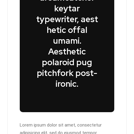
keytar
typewriter, aest
hetic offal
umami.
Aesthetic
polaroid pug
pitchfork post-
ironic.
Lorem ipsum dolor sit amet, consectetur
adipisicing elit, sed do eiusmod tempor