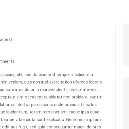
mments
pisicing elit, sed do eiusmod tempor incididunt ut
inim veniam, quis nostrud exercitation ullamco laboris
 aute irure dolor in reprehenderit in voluptate velit
Excepteur sint occaecat cupidatat non proident, sunt in
t laborum. Sed ut perspiciatis unde omnis iste natus
que laudantium, totam rem aperiam, eaque ipsa quae
cto beatae vitae dicta sunt explicabo. Nemo enim ipsam
t odit aut fugit, sed quia consequuntur magni dolores