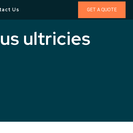
tact Us
GET A QUOTE
s ultricies