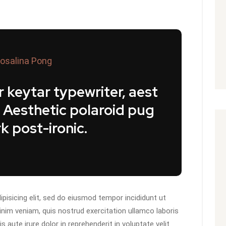
osalina Pong
 keytar typewriter, aest
. Aesthetic polaroid pug
k post-ironic.
pisicing elit, sed do eiusmod tempor incididunt ut
inim veniam, quis nostrud exercitation ullamco laboris
aute irure dolor in reprehenderit in voluptate velit