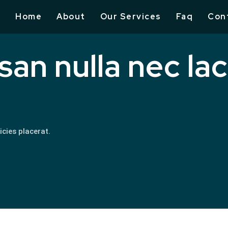
Home
About
Our Services
Faq
Con
an nulla nec lacu
cies placerat.