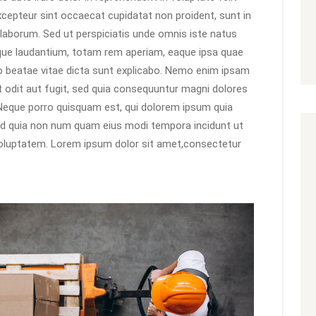
Excepteur sint occaecat cupidatat non proident, sunt in
t laborum. Sed ut perspiciatis unde omnis iste natus
que laudantium, totam rem aperiam, eaque ipsa quae
ecto beatae vitae dicta sunt explicabo. Nemo enim ipsam
t odit aut fugit, sed quia consequuntur magni dolores
 Neque porro quisquam est, qui dolorem ipsum quia
 sed quia non num quam eius modi tempora incidunt ut
oluptatem. Lorem ipsum dolor sit amet,consectetur