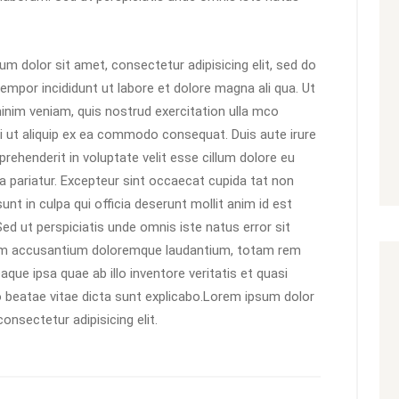
m dolor sit amet, consectetur adipisicing elit, sed do
empor incididunt ut labore et dolore magna ali qua. Ut
inim veniam, quis nostrud exercitation ulla mco
si ut aliquip ex ea commodo consequat. Duis aute irure
eprehenderit in voluptate velit esse cillum dolore eu
la pariatur. Excepteur sint occaecat cupida tat non
sunt in culpa qui officia deserunt mollit anim id est
ed ut perspiciatis unde omnis iste natus error sit
m accusantium doloremque laudantium, totam rem
aque ipsa quae ab illo inventore veritatis et quasi
o beatae vitae dicta sunt explicabo.Lorem ipsum dolor
consectetur adipisicing elit.