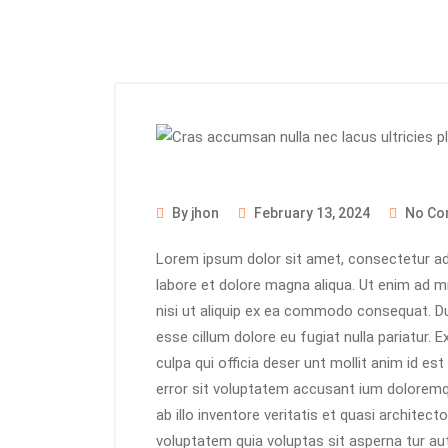
By jhon
February 13, 2024
No Co
Lorem ipsum dolor sit amet, consectetur adi
labore et dolore magna aliqua. Ut enim ad m
nisi ut aliquip ex ea commodo consequat. Duis
esse cillum dolore eu fugiat nulla pariatur. 
culpa qui officia deser unt mollit anim id es
error sit voluptatem accusant ium dolorem
ab illo inventore veritatis et quasi archite
voluptatem quia voluptas sit asperna tur au