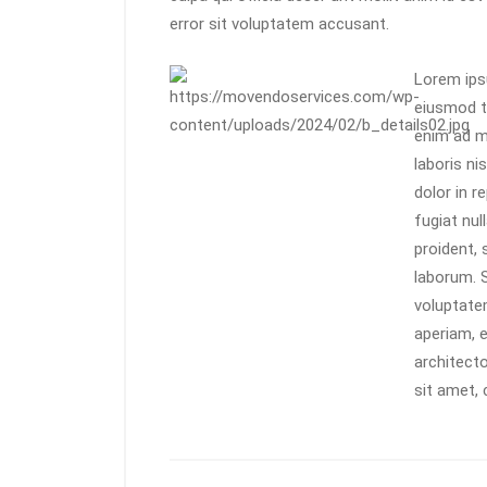
error sit voluptatem accusant.
Lorem ipsu
eiusmod t
enim ad m
laboris ni
dolor in r
fugiat nul
proident, 
laborum. S
voluptate
aperiam, e
architect
sit amet, 